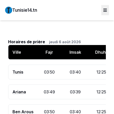
Tunisie14.tn
Horaires de prière
jeudi 6 août 2026
Ville
Fajr
Imsak
Dhuhr
Tunis
03:50
03:40
12:25
Ariana
03:49
03:39
12:25
Ben Arous
03:50
03:40
12:25