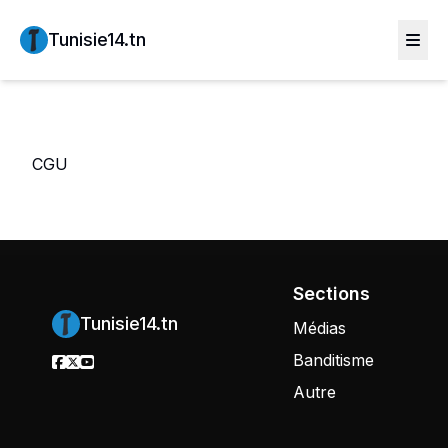
Tunisie14.tn
CGU
Sections
Tunisie14.tn
Médias
Banditisme
Autre