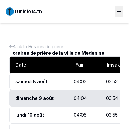
Tunisie14.tn
Back to
Horaires de prière
Horaires de prière de la ville de
Medenine
Date
Fajr
Imsak
samedi 8 août
04:03
03:53
dimanche 9 août
04:04
03:54
lundi 10 août
04:05
03:55