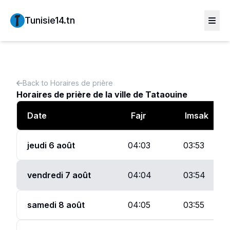
Tunisie14.tn
Back to
Horaires de prière
Horaires de prière de la ville de
Tataouine
Date
Fajr
Imsak
jeudi 6 août
04:03
03:53
vendredi 7 août
04:04
03:54
samedi 8 août
04:05
03:55