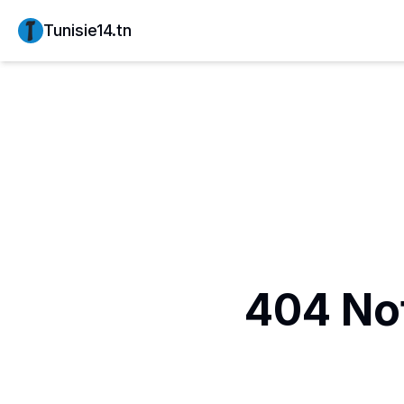
Tunisie14.tn
404 No