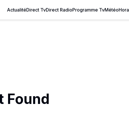
Actualité
Direct Tv
Direct Radio
Programme Tv
Météo
Hora
t Found