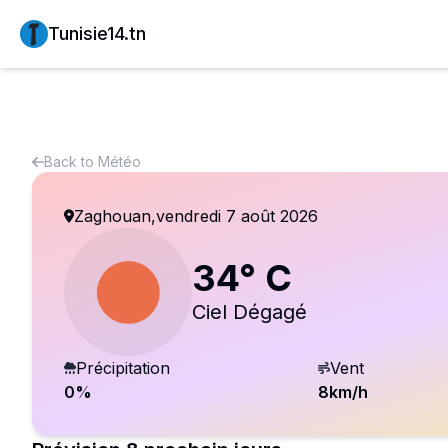
Tunisie14.tn
Back to
Météo
Zaghouan
,
vendredi 7 août 2026
34
° C
Ciel Dégagé
Précipitation
Vent
0
%
8
km/h