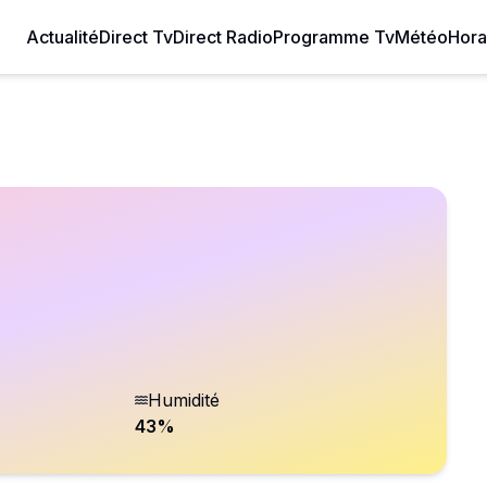
Actualité
Direct Tv
Direct Radio
Programme Tv
Météo
Hora
Humidité
43
%