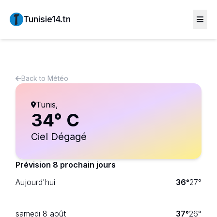
Tunisie14.tn
Back to
Météo
Tunis
,
34
° C
Ciel Dégagé
Prévision 8 prochain jours
Aujourd'hui
36
°
27
°
samedi 8 août
37
°
26
°