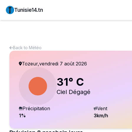
Tunisie14.tn
Back to
Météo
Tozeur
,
vendredi 7 août 2026
31
° C
Ciel Dégagé
Précipitation
Vent
1
%
3
km/h