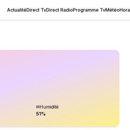
Actualité
Direct Tv
Direct Radio
Programme Tv
Météo
Hora
Humidité
51
%