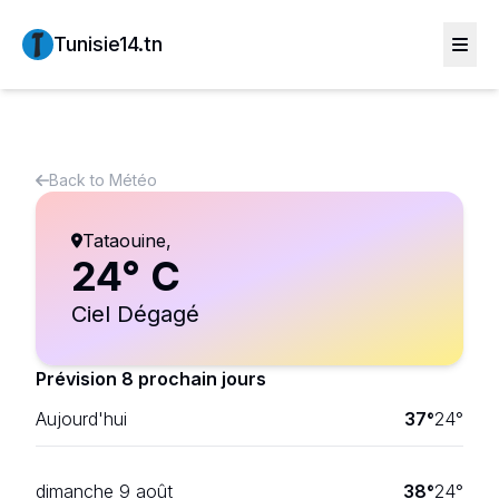
Tunisie14.tn
Back to
Météo
Tataouine
,
24
° C
Ciel Dégagé
Prévision 8 prochain jours
Aujourd'hui
37
°
24
°
dimanche 9 août
38
°
24
°