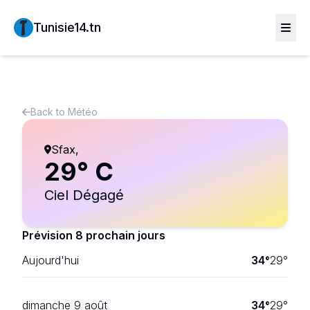
Tunisie14.tn
Back to
Météo
Sfax
,
29
° C
Ciel Dégagé
Prévision 8 prochain jours
Aujourd'hui
34
°
29
°
dimanche 9 août
34
°
29
°